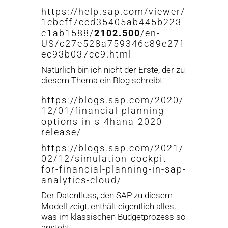
https://help.sap.com/viewer/
1cbcff7ccd35405ab445b223
c1ab1588/
2102.500
/en-
US/c27e528a759346c89e27f
ec93b037cc9.html
Natürlich bin ich nicht der Erste, der zu
diesem Thema ein Blog schreibt:
https://blogs.sap.com/2020/
12/01/financial-planning-
options-in-s-4hana-2020-
release/
https://blogs.sap.com/2021/
02/12/simulation-cockpit-
for-financial-planning-in-sap-
analytics-cloud/
Der Datenfluss, den SAP zu diesem
Modell zeigt, enthält eigentlich alles,
was im klassischen Budgetprozess so
ansteht: