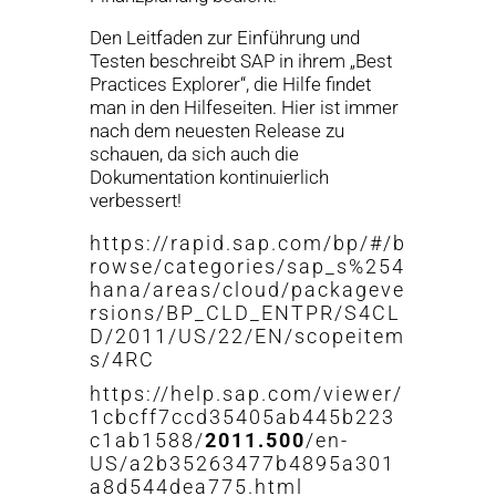
Den Leitfaden zur Einführung und
Testen beschreibt SAP in ihrem „Best
Practices Explorer“, die Hilfe findet
man in den Hilfeseiten. Hier ist immer
nach dem neuesten Release zu
schauen, da sich auch die
Dokumentation kontinuierlich
verbessert!
https://rapid.sap.com/bp/#/b
rowse/categories/sap_s%254
hana/areas/cloud/packageve
rsions/BP_CLD_ENTPR/S4CL
D/2011/US/22/EN/scopeitem
s/4RC
https://help.sap.com/viewer/
1cbcff7ccd35405ab445b223
c1ab1588/
2011.500
/en-
US/a2b35263477b4895a301
a8d544dea775.html