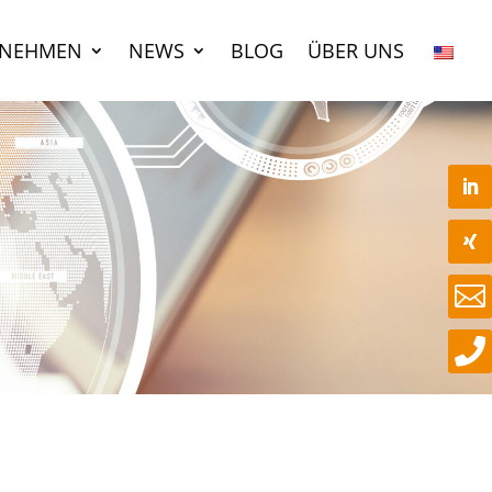
RNEHMEN
NEWS
BLOG
ÜBER UNS

