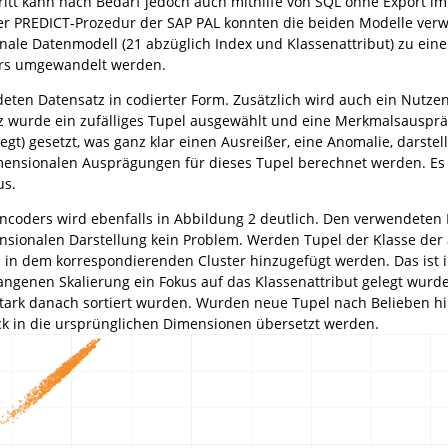
itt kann nach Bedarf jedoch auch mithilfe von SQL ohne Export im
 PREDICT-Prozedur der SAP PAL konnten die beiden Modelle verw
nale Datenmodell (21 abzüglich Index und Klassenattribut) zu ei
ers umgewandelt werden.
eten Datensatz in codierter Form. Zusätzlich wird auch ein Nutz
z wurde ein zufälliges Tupel ausgewählt und eine Merkmalsausprä
gt) gesetzt, was ganz klar einen Ausreißer, eine Anomalie, darstell
ensionalen Ausprägungen für dieses Tupel berechnet werden. Es s
us.
encoders wird ebenfalls in Abbildung 2 deutlich. Den verwendete
imensionalen Darstellung kein Problem. Werden Tupel der Klasse 
h in dem korrespondierenden Cluster hinzugefügt werden. Das ist 
gangenen Skalierung ein Fokus auf das Klassenattribut gelegt wurd
ark danach sortiert wurden. Wurden neue Tupel nach Belieben hi
k in die ursprünglichen Dimensionen übersetzt werden.