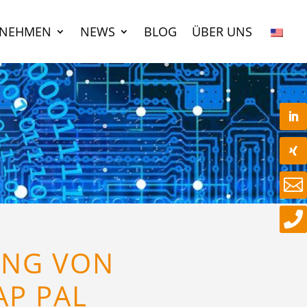
RNEHMEN
NEWS
BLOG
ÜBER UNS


UNG VON
AP PAL