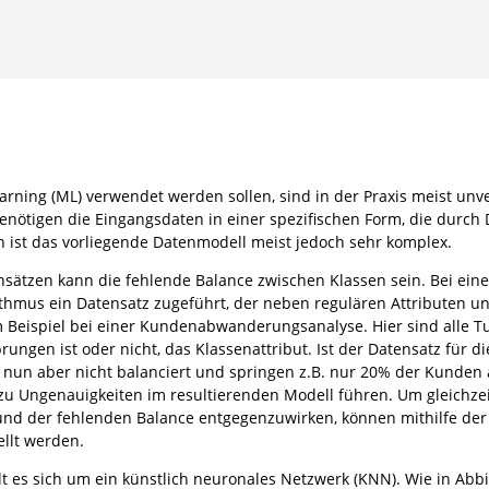
arning (ML) verwendet werden sollen, sind in der Praxis meist un
nötigen die Eingangsdaten in einer spezifischen Form, die durch
nn ist das vorliegende Datenmodell meist jedoch sehr komplex.
nsätzen kann die fehlende Balance zwischen Klassen sein. Bei ein
thmus ein Datensatz zugeführt, der neben regulären Attributen u
um Beispiel bei einer Kundenabwanderungsanalyse. Hier sind alle T
ungen ist oder nicht, das Klassenattribut. Ist der Datensatz für di
n aber nicht balanciert und springen z.B. nur 20% der Kunden 
u Ungenauigkeiten im resultierenden Modell führen. Um gleichze
nd der fehlenden Balance entgegenzuwirken, können mithilfe der 
ellt werden.
 es sich um ein künstlich neuronales Netzwerk (KNN). Wie in Abbil