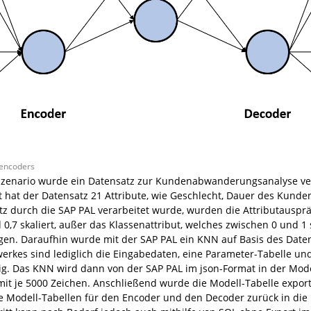
oencoders
 Szenario wurde ein Datensatz zur Kundenabwanderungsanalyse 
 hat der Datensatz 21 Attribute, wie Geschlecht, Dauer des Kunde
atz durch die SAP PAL verarbeitet wurde, wurden die Attributauspr
d 0,7 skaliert, außer das Klassenattribut, welches zwischen 0 und 1
egen. Daraufhin wurde mit der SAP PAL ein KNN auf Basis des Datens
erkes sind lediglich die Eingabedaten, eine Parameter-Tabelle und
g. Das KNN wird dann von der SAP PAL im json-Format in der Model
mit je 5000 Zeichen. Anschließend wurde die Modell-Tabelle exporti
te Modell-Tabellen für den Encoder und den Decoder zurück in di