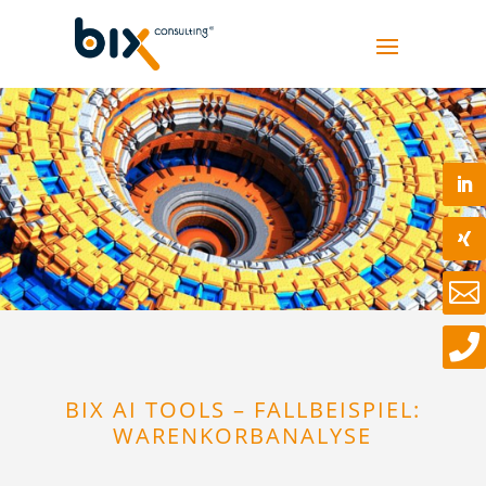


BIX AI TOOLS – FALLBEISPIEL:
WARENKORBANALYSE