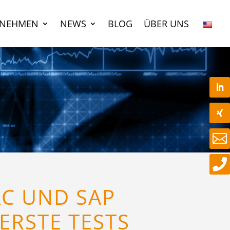
RNEHMEN
NEWS
BLOG
ÜBER UNS


AC UND SAP
 ERSTE TESTS