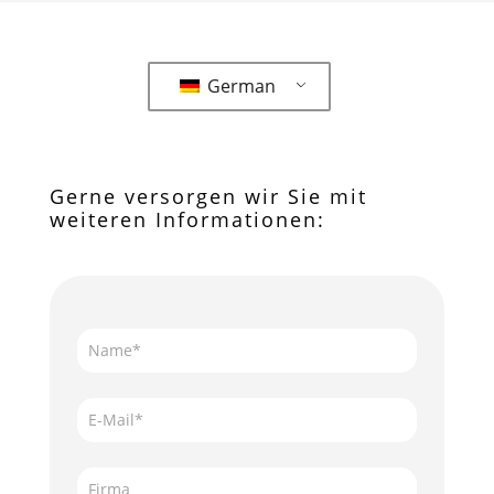
German
Gerne versorgen wir Sie mit
weiteren Informationen:
Ihr
Reporting
der
Zukunft
mit
GenBI