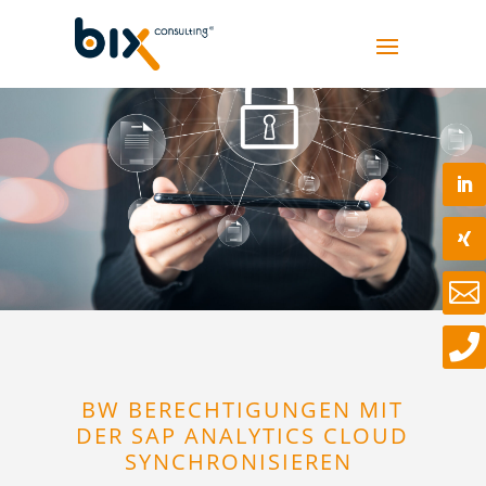


BW BERECHTIGUNGEN MIT
DER SAP ANALYTICS CLOUD
SYNCHRONISIEREN