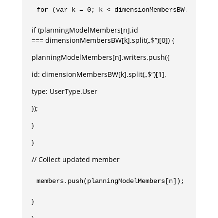
for (var k = 0; k < dimensionMembersBW.length;
if (planningModelMembers[n].id
=== dimensionMembersBW[k].split(„$“)[0]) {
planningModelMembers[n].writers.push({
id: dimensionMembersBW[k].split(„$“)[1],
type: UserType.User
});
}
}
// Collect updated member
members.push(planningModelMembers[n]);
}