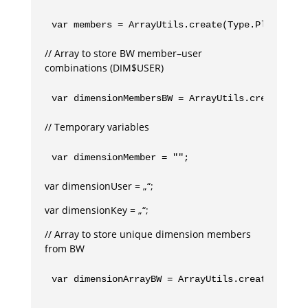
var members = ArrayUtils.create(Type.PlanningM
// Array to store BW member–user
combinations (DIM$USER)
var dimensionMembersBW = ArrayUtils.create(Typ
// Temporary variables
var dimensionMember = "";
var dimensionUser = „“;
var dimensionKey = „“;
// Array to store unique dimension members
from BW
var dimensionArrayBW = ArrayUtils.create(Type.