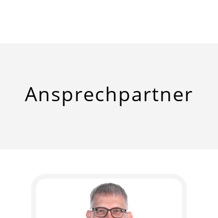
Ansprech
­partner