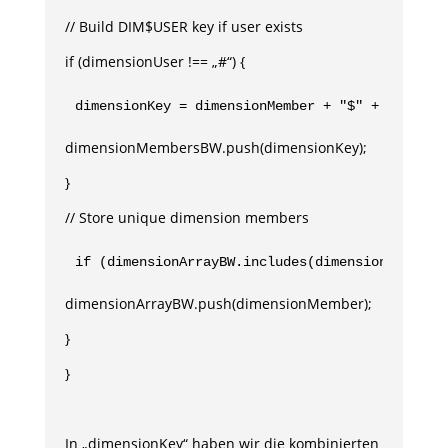
// Build DIM$USER key if user exists
if (dimensionUser !== „#“) {
dimensionKey = dimensionMember + "$" + dimensi
dimensionMembersBW.push(dimensionKey);
}
// Store unique dimension members
if (dimensionArrayBW.includes(dimensionMember)
dimensionArrayBW.push(dimensionMember);
}
}
In „dimensionKey“ haben wir die kombinierten