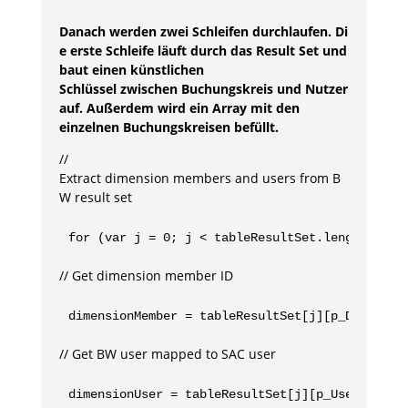
Danach werden zwei Schleifen durchlaufen. Di
e erste Schleife läuft durch das Result Set und
baut einen künstlichen
Schlüssel zwischen Buchungskreis und Nutzer
auf. Außerdem wird ein Array mit den
einzelnen Buchungskreisen befüllt.
//
Extract dimension members and users from B
W result set
for (var j = 0; j < tableResultSet.length; j++
// Get dimension member ID
dimensionMember = tableResultSet[j][p_Dimensio
// Get BW user mapped to SAC user
dimensionUser = tableResultSet[j][p_User].prop