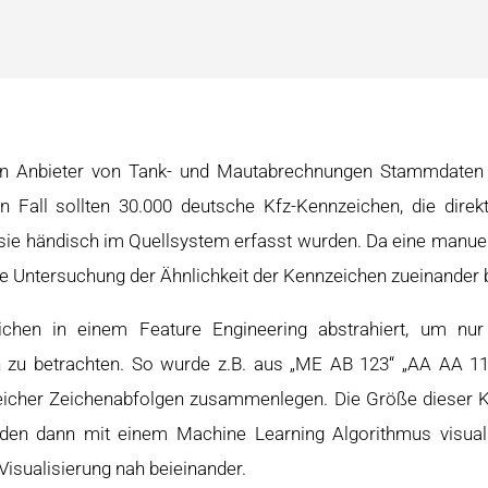
nen Anbieter von Tank- und Mautabrechnungen Stammdaten a
en Fall sollten 30.000 deutsche Kfz-Kennzeichen, die dir
 sie händisch im Quellsystem erfasst wurden. Da eine manuel
ne Untersuchung der Ähnlichkeit der Kennzeichen zueinander 
chen in einem Feature Engineering abstrahiert, um nur
 zu betrachten. So wurde z.B. aus „ME AB 123“ „AA AA 111
eicher Zeichenabfolgen zusammenlegen. Die Größe dieser 
rden dann mit einem Machine Learning Algorithmus visualis
isualisierung nah beieinander.