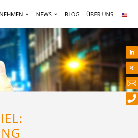
RNEHMEN
NEWS
BLOG
ÜBER UNS


IEL:
UNG