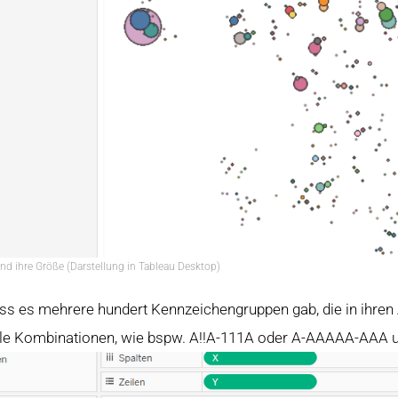
nd ihre Größe (Darstellung in Tableau Desktop)
dass es mehrere hundert Kennzeichengruppen gab, die in ihre
iele Kombinationen, wie bspw. A!!A-111A oder A-AAAAA-AAA u