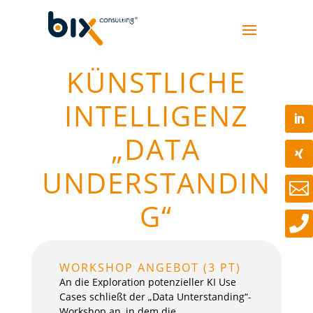
KÜNSTLICHE
INTELLIGENZ
„DATA
UNDERSTANDIN

G“

WORKSHOP ANGEBOT (3 PT)
An die Exploration potenzieller KI Use
Cases schließt der „Data Unterstanding“-
Workshop an, in dem die